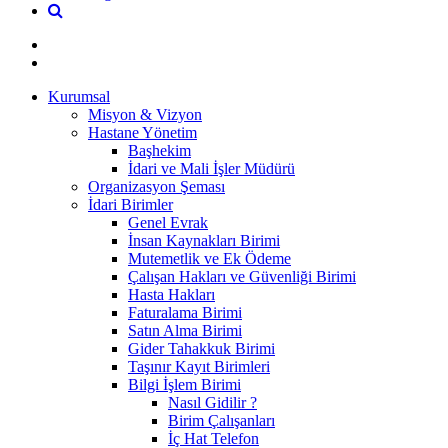
Kurumsal
Misyon & Vizyon
Hastane Yönetim
Başhekim
İdari ve Mali İşler Müdürü
Organizasyon Şeması
İdari Birimler
Genel Evrak
İnsan Kaynakları Birimi
Mutemetlik ve Ek Ödeme
Çalışan Hakları ve Güvenliği Birimi
Hasta Hakları
Faturalama Birimi
Satın Alma Birimi
Gider Tahakkuk Birimi
Taşınır Kayıt Birimleri
Bilgi İşlem Birimi
Nasıl Gidilir ?
Birim Çalışanları
İç Hat Telefon