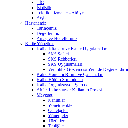
TİG
İstatistik
Teknik Hizmetler - Atölye
Arşiv
Hastanemiz
Tarihçemiz
Değerlerimiz
Amaç ve Hedeflerimiz
Kalite Yönetimi
Kalite Kitapları ve Kalite Uygulamaları
SKS Setleri
SKS Rehberleri
SKS Uygulamaları
Verimlilik Gözlemcisi Yerinde Değerlendirm
Kalite Yönetim Birimi ve Çalışmaları
Kalite Bölüm Sorumluları
Kalite Organizasyon Şeması
Akılcı Laboratuvar Kullanım Projesi
Mevzuat
Kanunlar
Yönetmelikler
Genelgeler
Yönergeler
Tüzükler
Tebliğler