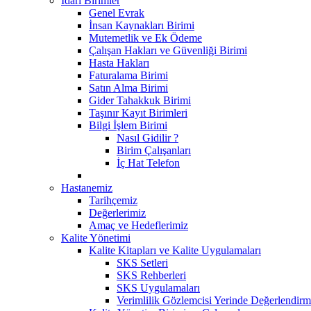
İdari Birimler
Genel Evrak
İnsan Kaynakları Birimi
Mutemetlik ve Ek Ödeme
Çalışan Hakları ve Güvenliği Birimi
Hasta Hakları
Faturalama Birimi
Satın Alma Birimi
Gider Tahakkuk Birimi
Taşınır Kayıt Birimleri
Bilgi İşlem Birimi
Nasıl Gidilir ?
Birim Çalışanları
İç Hat Telefon
Hastanemiz
Tarihçemiz
Değerlerimiz
Amaç ve Hedeflerimiz
Kalite Yönetimi
Kalite Kitapları ve Kalite Uygulamaları
SKS Setleri
SKS Rehberleri
SKS Uygulamaları
Verimlilik Gözlemcisi Yerinde Değerlendirm