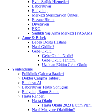
Evde Sağlık Hizmetleri
Laboratuvar
Radyoloji
Merkezi Sterilizasyon Ünitesi
Eczane Birimi
Diyetisyen
EKG
Sağlıklı Yaş Alma Merkezi (YAŞAM)
Anne & Bebek
Bebek Dostu Hastane
Nasıl Gidilir ?
Gebe Okulu
Gebe Okulu Nedir?
Gebe Okulu Tanıtımı
Uzaktan Eğitim Gebe Okulu
Yönlendirme
Poliklinik Çalışma Saatleri
Doktor Çalışma Tablosu
Randevu Al
Laboratuvar Tektik Sonuçları
Radyoloji Rapor Sonuç
Hasta Rehberi
Hasta Okulu
Hasta Okulu 2023 Eğitim Planı
Nasıl Muayene Olabilirim?