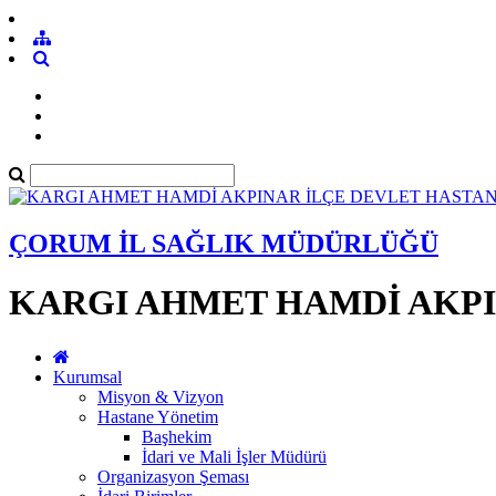
ÇORUM İL SAĞLIK MÜDÜRLÜĞÜ
KARGI AHMET HAMDİ AKPI
Kurumsal
Misyon & Vizyon
Hastane Yönetim
Başhekim
İdari ve Mali İşler Müdürü
Organizasyon Şeması