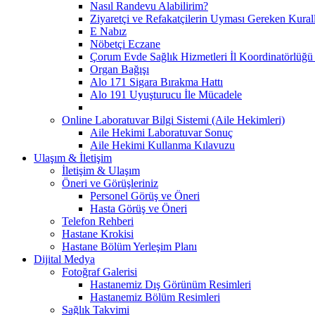
Nasıl Randevu Alabilirim?
Ziyaretçi ve Refakatçilerin Uyması Gereken Kural
E Nabız
Nöbetçi Eczane
Çorum Evde Sağlık Hizmetleri İl Koordinatörlüğü 
Organ Bağışı
Alo 171 Sigara Bırakma Hattı
Alo 191 Uyuşturucu İle Mücadele
Online Laboratuvar Bilgi Sistemi (Aile Hekimleri)
Aile Hekimi Laboratuvar Sonuç
Aile Hekimi Kullanma Kılavuzu
Ulaşım & İletişim
İletişim & Ulaşım
Öneri ve Görüşleriniz
Personel Görüş ve Öneri
Hasta Görüş ve Öneri
Telefon Rehberi
Hastane Krokisi
Hastane Bölüm Yerleşim Planı
Dijital Medya
Fotoğraf Galerisi
Hastanemiz Dış Görünüm Resimleri
Hastanemiz Bölüm Resimleri
Sağlık Takvimi