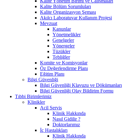
Kalite Yönetim Birimi ve Çalışmaları
Kalite Bölüm Sorumluları
Kalite Organizasyon Şeması
Akılcı Laboratuvar Kullanım Projesi
Mevzuat
Kanunlar
Yönetmelikler
Genelgeler
Yönergeler
Tüzükler
Tebliğler
Komite ve Komisyonlar
Öz Değerlendirme Planı
Eğitim Planı
Bilgi Güvenliği
Bilgi Güvenliği Klavuzu ve Dökümanları
Bilgi Güvenliği Olay Bildirim Formu
Tıbbi Birimlerimiz
Klinikler
Acil Servis
Klinik Hakkında
Nasıl Gidilir ?
Doktorlarımız
İç Hastalıkları
Klinik Hakkında