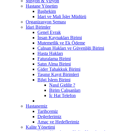
Misyon & Vizyon
Hastane Yönetim
Başhekim
İdari ve Mali İşler Müdürü
Organizasyon Şeması
İdari Birimler
Genel Evrak
İnsan Kaynakları Birimi
Mutemetlik ve Ek Ödeme
Çalışan Hakları ve Güvenliği Birimi
Hasta Hakları
Faturalama Birimi
Satın Alma Birimi
Gider Tahakkuk Birimi
Taşınır Kayıt Birimleri
Bilgi İşlem Birimi
Nasıl Gidilir ?
Birim Çalışanları
İç Hat Telefon
Hastanemiz
Tarihçemiz
Değerlerimiz
Amaç ve Hedeflerimiz
Kalite Yönetimi