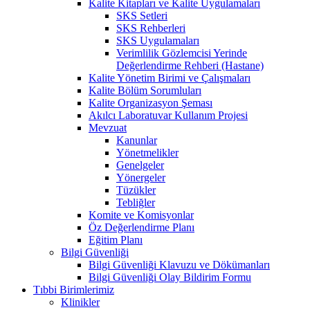
Kalite Kitapları ve Kalite Uygulamaları
SKS Setleri
SKS Rehberleri
SKS Uygulamaları
Verimlilik Gözlemcisi Yerinde
Değerlendirme Rehberi (Hastane)
Kalite Yönetim Birimi ve Çalışmaları
Kalite Bölüm Sorumluları
Kalite Organizasyon Şeması
Akılcı Laboratuvar Kullanım Projesi
Mevzuat
Kanunlar
Yönetmelikler
Genelgeler
Yönergeler
Tüzükler
Tebliğler
Komite ve Komisyonlar
Öz Değerlendirme Planı
Eğitim Planı
Bilgi Güvenliği
Bilgi Güvenliği Klavuzu ve Dökümanları
Bilgi Güvenliği Olay Bildirim Formu
Tıbbi Birimlerimiz
Klinikler