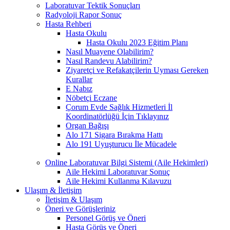
Laboratuvar Tektik Sonuçları
Radyoloji Rapor Sonuç
Hasta Rehberi
Hasta Okulu
Hasta Okulu 2023 Eğitim Planı
Nasıl Muayene Olabilirim?
Nasıl Randevu Alabilirim?
Ziyaretçi ve Refakatçilerin Uyması Gereken
Kurallar
E Nabız
Nöbetçi Eczane
Çorum Evde Sağlık Hizmetleri İl
Koordinatörlüğü İçin Tıklayınız
Organ Bağışı
Alo 171 Sigara Bırakma Hattı
Alo 191 Uyuşturucu İle Mücadele
Online Laboratuvar Bilgi Sistemi (Aile Hekimleri)
Aile Hekimi Laboratuvar Sonuç
Aile Hekimi Kullanma Kılavuzu
Ulaşım & İletişim
İletişim & Ulaşım
Öneri ve Görüşleriniz
Personel Görüş ve Öneri
Hasta Görüş ve Öneri