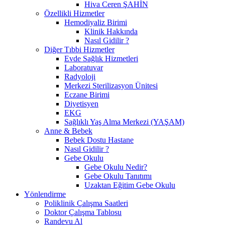
Hiva Ceren ŞAHİN
Özellikli Hizmetler
Hemodiyaliz Birimi
Klinik Hakkında
Nasıl Gidilir ?
Diğer Tıbbi Hizmetler
Evde Sağlık Hizmetleri
Laboratuvar
Radyoloji
Merkezi Sterilizasyon Ünitesi
Eczane Birimi
Diyetisyen
EKG
Sağlıklı Yaş Alma Merkezi (YAŞAM)
Anne & Bebek
Bebek Dostu Hastane
Nasıl Gidilir ?
Gebe Okulu
Gebe Okulu Nedir?
Gebe Okulu Tanıtımı
Uzaktan Eğitim Gebe Okulu
Yönlendirme
Poliklinik Çalışma Saatleri
Doktor Çalışma Tablosu
Randevu Al