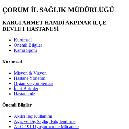
ÇORUM İL SAĞLIK MÜDÜRLÜĞÜ
KARGI AHMET HAMDİ AKPINAR İLÇE
DEVLET HASTANESİ
Kurumsal
Önemli Bilgiler
Kamu Spotu
Kurumsal
Misyon & Vizyon
Hastane Yönetim
Organizasyon Şeması
İdari Birimler
Hastanemiz
Önemli Bilgiler
Akılcı İlaç Kullanımı
Ağız ve Diş Sağlığı Bilgilendirme
ALO 191 Uyuşturucu ile Mücadele