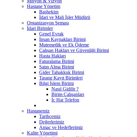
Misyon & Vizyon
Hastane Yönetim
Başhekim
İdari ve Mali İşler Müdürü
Organizasyon Şeması
İdari Birimler
Genel Evrak
İnsan Kaynakları Birimi
Mutemetlik ve Ek Ödeme
Çalışan Hakları ve Güvenliği Birimi
Hasta Hakları
Faturalama Birimi
Satın Alma Birimi
Gider Tahakkuk Birimi
Taşınır Kayıt Birimleri
Bilgi İşlem Birimi
Nasıl Gidilir ?
Birim Çalışanları
İç Hat Telefon
Hastanemiz
Tarihçemiz
Değerlerimiz
Amaç ve Hedeflerimiz
Kalite Yönetimi