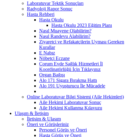
Laboratuvar Tektik Sonuçları
Radyoloji Rapor Sonuç
Hasta Rehberi
Hasta Okulu
Hasta Okulu 2023 Eğitim Planı
Nasıl Muayene Olabilirim?
Nasıl Randevu Alabilirim?
Ziyaretçi ve Refakatçilerin Uyması Gereken
Kurallar
E Nabız
Nöbetçi Eczane
Çorum Evde Sağlık Hizmetleri İl
Koordinatörlüğü İçin Tıklayınız
Organ Bağışı
Alo 171 Sigara Bırakma Hattı
Alo 191 Uyuşturucu İle Mücadele
Online Laboratuvar Bilgi Sistemi (Aile Hekimleri)
Aile Hekimi Laboratuvar Sonuç
Aile Hekimi Kullanma Kılavuzu
Ulaşım & İletişim
İletişim & Ulaşım
Öneri ve Görüşleriniz
Personel Görüş ve Öneri
Hasta Görüş ve Öneri