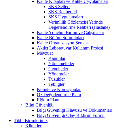
Kalite Kitapları ve Kalite Uygulamaları
SKS Setleri
SKS Rehberleri
SKS Uygulamaları
Verimlilik Gözlemcisi Yerinde
Değerlendirme Rehberi (Hastane)
Kalite Yönetim Birimi ve Çalışmaları
Kalite Bölüm Sorumluları
Kalite Organizasyon Şeması
Akılcı Laboratuvar Kullanım Projesi
Mevzuat
Kanunlar
Yönetmelikler
Genelgeler
Yönergeler
Tüzükler
Tebliğler
Komite ve Komisyonlar
Öz Değerlendirme Planı
Eğitim Planı
Bilgi Güvenliği
Bilgi Güvenliği Klavuzu ve Dökümanları
Bilgi Güvenliği Olay Bildirim Formu
Tıbbi Birimlerimiz
Klinikler