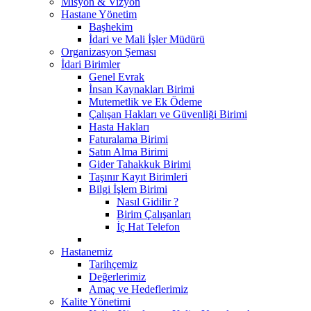
Misyon & Vizyon
Hastane Yönetim
Başhekim
İdari ve Mali İşler Müdürü
Organizasyon Şeması
İdari Birimler
Genel Evrak
İnsan Kaynakları Birimi
Mutemetlik ve Ek Ödeme
Çalışan Hakları ve Güvenliği Birimi
Hasta Hakları
Faturalama Birimi
Satın Alma Birimi
Gider Tahakkuk Birimi
Taşınır Kayıt Birimleri
Bilgi İşlem Birimi
Nasıl Gidilir ?
Birim Çalışanları
İç Hat Telefon
Hastanemiz
Tarihçemiz
Değerlerimiz
Amaç ve Hedeflerimiz
Kalite Yönetimi