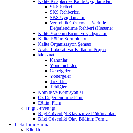
Kalite Kitapları ve Kalite Uygulamaları
SKS Setleri
SKS Rehberleri
SKS Uygulamaları
Verimlilik Gözlemcisi Yerinde
Değerlendirme Rehberi (Hastane)
Kalite Yönetim Birimi ve Çalışmaları
Kalite Bölüm Sorumluları
Kalite Organizasyon Şeması
Akılcı Laboratuvar Kullanım Projesi
Mevzuat
Kanunlar
Yönetmelikler
Genelgeler
Yönergeler
Tüzükler
Tebliğler
Komite ve Komisyonlar
Öz Değerlendirme Planı
Eğitim Planı
Bilgi Güvenliği
Bilgi Güvenliği Klavuzu ve Dökümanları
Bilgi Güvenliği Olay Bildirim Formu
Tıbbi Birimlerimiz
Klinikler