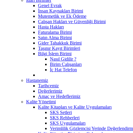
İdari Birimler
Genel Evrak
İnsan Kaynakları Birimi
Mutemetlik ve Ek Ödeme
Çalışan Hakları ve Güvenliği Birimi
Hasta Hakları
Faturalama Birimi
Satın Alma Birimi
Gider Tahakkuk Birimi
Taşınır Kayıt Birimleri
Bilgi İşlem Birimi
Nasıl Gidilir ?
Birim Çalışanları
İç Hat Telefon
Hastanemiz
Tarihçemiz
Değerlerimiz
Amaç ve Hedeflerimiz
Kalite Yönetimi
Kalite Kitapları ve Kalite Uygulamaları
SKS Setleri
SKS Rehberleri
SKS Uygulamaları
Verimlilik Gözlemcisi Yerinde Değerlendirm