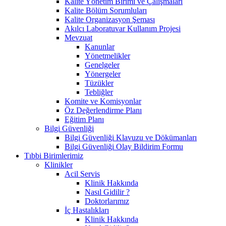
Kalite Yönetim Birimi ve Çalışmaları
Kalite Bölüm Sorumluları
Kalite Organizasyon Şeması
Akılcı Laboratuvar Kullanım Projesi
Mevzuat
Kanunlar
Yönetmelikler
Genelgeler
Yönergeler
Tüzükler
Tebliğler
Komite ve Komisyonlar
Öz Değerlendirme Planı
Eğitim Planı
Bilgi Güvenliği
Bilgi Güvenliği Klavuzu ve Dökümanları
Bilgi Güvenliği Olay Bildirim Formu
Tıbbi Birimlerimiz
Klinikler
Acil Servis
Klinik Hakkında
Nasıl Gidilir ?
Doktorlarımız
İç Hastalıkları
Klinik Hakkında