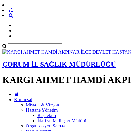
ÇORUM İL SAĞLIK MÜDÜRLÜĞÜ
KARGI AHMET HAMDİ AKPI
Kurumsal
Misyon & Vizyon
Hastane Yönetim
Başhekim
İdari ve Mali İşler Müdürü
Organizasyon Şeması