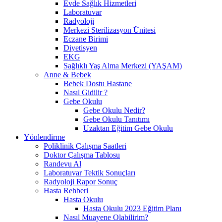
Evde Sağlık Hizmetleri
Laboratuvar
Radyoloji
Merkezi Sterilizasyon Ünitesi
Eczane Birimi
Diyetisyen
EKG
Sağlıklı Yaş Alma Merkezi (YAŞAM)
Anne & Bebek
Bebek Dostu Hastane
Nasıl Gidilir ?
Gebe Okulu
Gebe Okulu Nedir?
Gebe Okulu Tanıtımı
Uzaktan Eğitim Gebe Okulu
Yönlendirme
Poliklinik Çalışma Saatleri
Doktor Çalışma Tablosu
Randevu Al
Laboratuvar Tektik Sonuçları
Radyoloji Rapor Sonuç
Hasta Rehberi
Hasta Okulu
Hasta Okulu 2023 Eğitim Planı
Nasıl Muayene Olabilirim?