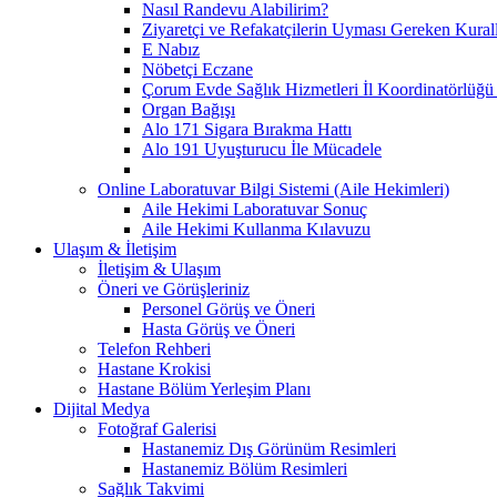
Nasıl Randevu Alabilirim?
Ziyaretçi ve Refakatçilerin Uyması Gereken Kural
E Nabız
Nöbetçi Eczane
Çorum Evde Sağlık Hizmetleri İl Koordinatörlüğü 
Organ Bağışı
Alo 171 Sigara Bırakma Hattı
Alo 191 Uyuşturucu İle Mücadele
Online Laboratuvar Bilgi Sistemi (Aile Hekimleri)
Aile Hekimi Laboratuvar Sonuç
Aile Hekimi Kullanma Kılavuzu
Ulaşım & İletişim
İletişim & Ulaşım
Öneri ve Görüşleriniz
Personel Görüş ve Öneri
Hasta Görüş ve Öneri
Telefon Rehberi
Hastane Krokisi
Hastane Bölüm Yerleşim Planı
Dijital Medya
Fotoğraf Galerisi
Hastanemiz Dış Görünüm Resimleri
Hastanemiz Bölüm Resimleri
Sağlık Takvimi