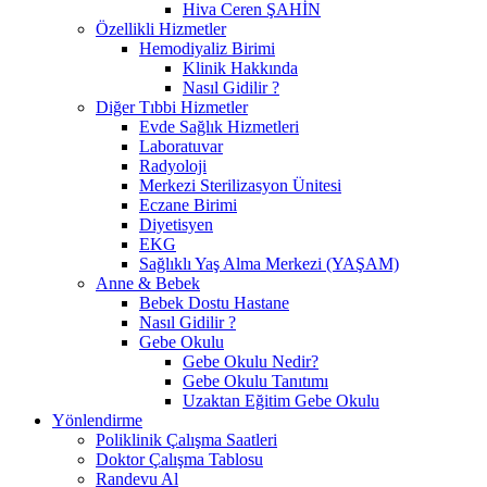
Hiva Ceren ŞAHİN
Özellikli Hizmetler
Hemodiyaliz Birimi
Klinik Hakkında
Nasıl Gidilir ?
Diğer Tıbbi Hizmetler
Evde Sağlık Hizmetleri
Laboratuvar
Radyoloji
Merkezi Sterilizasyon Ünitesi
Eczane Birimi
Diyetisyen
EKG
Sağlıklı Yaş Alma Merkezi (YAŞAM)
Anne & Bebek
Bebek Dostu Hastane
Nasıl Gidilir ?
Gebe Okulu
Gebe Okulu Nedir?
Gebe Okulu Tanıtımı
Uzaktan Eğitim Gebe Okulu
Yönlendirme
Poliklinik Çalışma Saatleri
Doktor Çalışma Tablosu
Randevu Al