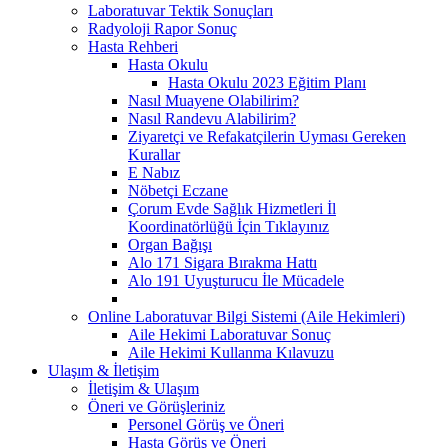
Laboratuvar Tektik Sonuçları
Radyoloji Rapor Sonuç
Hasta Rehberi
Hasta Okulu
Hasta Okulu 2023 Eğitim Planı
Nasıl Muayene Olabilirim?
Nasıl Randevu Alabilirim?
Ziyaretçi ve Refakatçilerin Uyması Gereken
Kurallar
E Nabız
Nöbetçi Eczane
Çorum Evde Sağlık Hizmetleri İl
Koordinatörlüğü İçin Tıklayınız
Organ Bağışı
Alo 171 Sigara Bırakma Hattı
Alo 191 Uyuşturucu İle Mücadele
Online Laboratuvar Bilgi Sistemi (Aile Hekimleri)
Aile Hekimi Laboratuvar Sonuç
Aile Hekimi Kullanma Kılavuzu
Ulaşım & İletişim
İletişim & Ulaşım
Öneri ve Görüşleriniz
Personel Görüş ve Öneri
Hasta Görüş ve Öneri