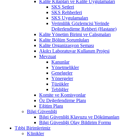
Kalite Kitapları ve Kalite Uygulamaları
SKS Setleri
SKS Rehberleri
SKS Uygulamaları
Verimlilik Gözlemcisi Yerinde
Değerlendirme Rehberi (Hastane)
Kalite Yönetim Birimi ve Çalışmaları
Kalite Bölüm Sorumluları
Kalite Organizasyon Şeması
Akılcı Laboratuvar Kullanım Projesi
Mevzuat
Kanunlar
Yönetmelikler
Genelgeler
Yönergeler
Tüzükler
Tebliğler
Komite ve Komisyonlar
Öz Değerlendirme Planı
Eğitim Planı
Bilgi Güvenliği
Bilgi Güvenliği Klavuzu ve Dökümanları
Bilgi Güvenliği Olay Bildirim Formu
Tıbbi Birimlerimiz
Klinikler