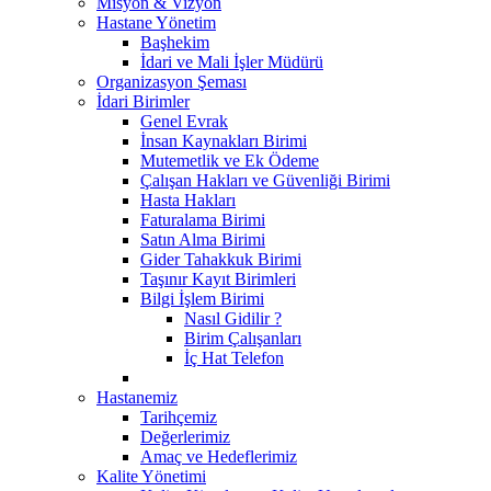
Misyon & Vizyon
Hastane Yönetim
Başhekim
İdari ve Mali İşler Müdürü
Organizasyon Şeması
İdari Birimler
Genel Evrak
İnsan Kaynakları Birimi
Mutemetlik ve Ek Ödeme
Çalışan Hakları ve Güvenliği Birimi
Hasta Hakları
Faturalama Birimi
Satın Alma Birimi
Gider Tahakkuk Birimi
Taşınır Kayıt Birimleri
Bilgi İşlem Birimi
Nasıl Gidilir ?
Birim Çalışanları
İç Hat Telefon
Hastanemiz
Tarihçemiz
Değerlerimiz
Amaç ve Hedeflerimiz
Kalite Yönetimi