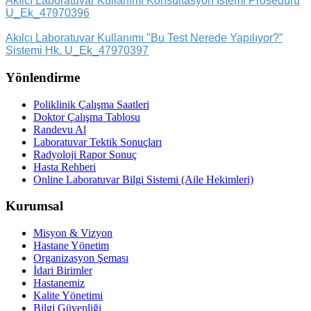
Akılcı Laboratuvar Kullanımı Konsültasyon İstemi Prosedürü
U_Ek_47970396
Akılcı Laboratuvar Kullanımı "Bu Test Nerede Yapılıyor?”
Sistemi Hk. U_Ek_47970397
Yönlendirme
Poliklinik Çalışma Saatleri
Doktor Çalışma Tablosu
Randevu Al
Laboratuvar Tektik Sonuçları
Radyoloji Rapor Sonuç
Hasta Rehberi
Online Laboratuvar Bilgi Sistemi (Aile Hekimleri)
Kurumsal
Misyon & Vizyon
Hastane Yönetim
Organizasyon Şeması
İdari Birimler
Hastanemiz
Kalite Yönetimi
Bilgi Güvenliği