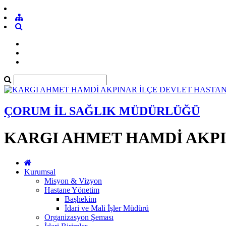
ÇORUM İL SAĞLIK MÜDÜRLÜĞÜ
KARGI AHMET HAMDİ AKPI
Kurumsal
Misyon & Vizyon
Hastane Yönetim
Başhekim
İdari ve Mali İşler Müdürü
Organizasyon Şeması