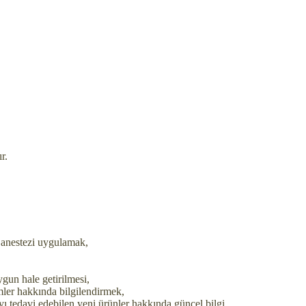
r.
n anestezi uygulamak,
ygun hale getirilmesi,
temler hakkında bilgilendirmek,
ayı tedavi edebilen yeni ürünler hakkında güncel bilgi,