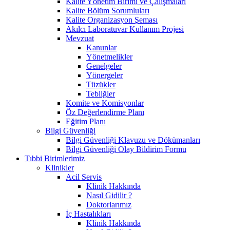
Kalite Yönetim Birimi ve Çalışmaları
Kalite Bölüm Sorumluları
Kalite Organizasyon Şeması
Akılcı Laboratuvar Kullanım Projesi
Mevzuat
Kanunlar
Yönetmelikler
Genelgeler
Yönergeler
Tüzükler
Tebliğler
Komite ve Komisyonlar
Öz Değerlendirme Planı
Eğitim Planı
Bilgi Güvenliği
Bilgi Güvenliği Klavuzu ve Dökümanları
Bilgi Güvenliği Olay Bildirim Formu
Tıbbi Birimlerimiz
Klinikler
Acil Servis
Klinik Hakkında
Nasıl Gidilir ?
Doktorlarımız
İç Hastalıkları
Klinik Hakkında