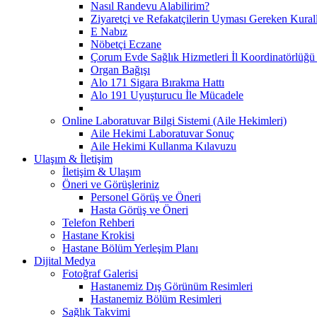
Nasıl Randevu Alabilirim?
Ziyaretçi ve Refakatçilerin Uyması Gereken Kural
E Nabız
Nöbetçi Eczane
Çorum Evde Sağlık Hizmetleri İl Koordinatörlüğü 
Organ Bağışı
Alo 171 Sigara Bırakma Hattı
Alo 191 Uyuşturucu İle Mücadele
Online Laboratuvar Bilgi Sistemi (Aile Hekimleri)
Aile Hekimi Laboratuvar Sonuç
Aile Hekimi Kullanma Kılavuzu
Ulaşım & İletişim
İletişim & Ulaşım
Öneri ve Görüşleriniz
Personel Görüş ve Öneri
Hasta Görüş ve Öneri
Telefon Rehberi
Hastane Krokisi
Hastane Bölüm Yerleşim Planı
Dijital Medya
Fotoğraf Galerisi
Hastanemiz Dış Görünüm Resimleri
Hastanemiz Bölüm Resimleri
Sağlık Takvimi