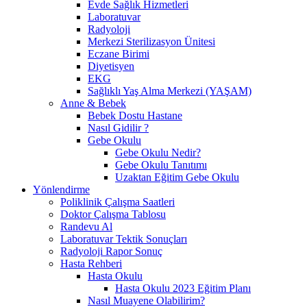
Evde Sağlık Hizmetleri
Laboratuvar
Radyoloji
Merkezi Sterilizasyon Ünitesi
Eczane Birimi
Diyetisyen
EKG
Sağlıklı Yaş Alma Merkezi (YAŞAM)
Anne & Bebek
Bebek Dostu Hastane
Nasıl Gidilir ?
Gebe Okulu
Gebe Okulu Nedir?
Gebe Okulu Tanıtımı
Uzaktan Eğitim Gebe Okulu
Yönlendirme
Poliklinik Çalışma Saatleri
Doktor Çalışma Tablosu
Randevu Al
Laboratuvar Tektik Sonuçları
Radyoloji Rapor Sonuç
Hasta Rehberi
Hasta Okulu
Hasta Okulu 2023 Eğitim Planı
Nasıl Muayene Olabilirim?