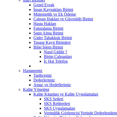
İdari Birimler
Genel Evrak
İnsan Kaynakları Birimi
Mutemetlik ve Ek Ödeme
Çalışan Hakları ve Güvenliği Birimi
Hasta Hakları
Faturalama Birimi
Satın Alma Birimi
Gider Tahakkuk Birimi
Taşınır Kayıt Birimleri
Bilgi İşlem Birimi
Nasıl Gidilir ?
Birim Çalışanları
İç Hat Telefon
Hastanemiz
Tarihçemiz
Değerlerimiz
Amaç ve Hedeflerimiz
Kalite Yönetimi
Kalite Kitapları ve Kalite Uygulamaları
SKS Setleri
SKS Rehberleri
SKS Uygulamaları
Verimlilik Gözlemcisi Yerinde Değerlendirm