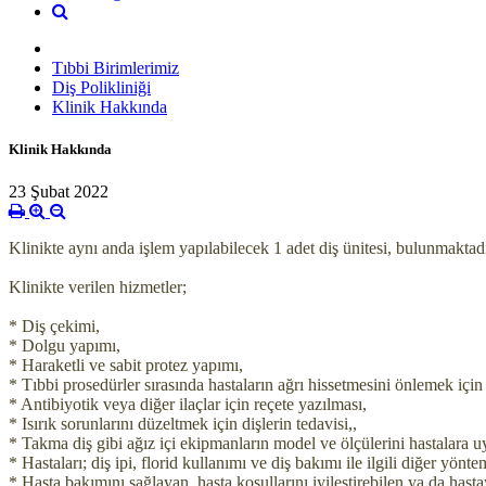
Tıbbi Birimlerimiz
Diş Polikliniği
Klinik Hakkında
Klinik Hakkında
23 Şubat 2022
Klinikte aynı anda işlem yapılabilecek 1 adet diş ünitesi, bulunmaktadı
Klinikte verilen hizmetler;
* Diş çekimi,
* Dolgu yapımı,
* Haraketli ve sabit protez yapımı,
* Tıbbi prosedürler sırasında hastaların ağrı hissetmesini önlemek içi
* Antibiyotik veya diğer ilaçlar için reçete yazılması,
* Isırık sorunlarını düzeltmek için dişlerin tedavisi,,
* Takma diş gibi ağız içi ekipmanların model ve ölçülerini hastalara u
* Hastaları; diş ipi, florid kullanımı ve diş bakımı ile ilgili diğer yön
* Hasta bakımını sağlayan, hasta koşullarını iyileştirebilen ya da hast