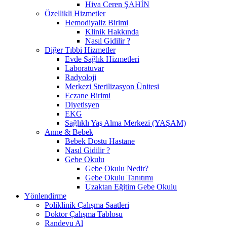
Hiva Ceren ŞAHİN
Özellikli Hizmetler
Hemodiyaliz Birimi
Klinik Hakkında
Nasıl Gidilir ?
Diğer Tıbbi Hizmetler
Evde Sağlık Hizmetleri
Laboratuvar
Radyoloji
Merkezi Sterilizasyon Ünitesi
Eczane Birimi
Diyetisyen
EKG
Sağlıklı Yaş Alma Merkezi (YAŞAM)
Anne & Bebek
Bebek Dostu Hastane
Nasıl Gidilir ?
Gebe Okulu
Gebe Okulu Nedir?
Gebe Okulu Tanıtımı
Uzaktan Eğitim Gebe Okulu
Yönlendirme
Poliklinik Çalışma Saatleri
Doktor Çalışma Tablosu
Randevu Al