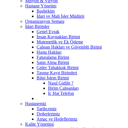
Misyon & Vizyon
Hastane Yönetim
Başhekim
İdari ve Mali İşler Müdürü
Organizasyon Şeması
İdari Birimler
Genel Evrak
İnsan Kaynakları Birimi
Mutemetlik ve Ek Ödeme
Çalışan Hakları ve Güvenliği Birimi
Hasta Hakları
Faturalama Birimi
Satın Alma Birimi
Gider Tahakkuk Birimi
Taşınır Kayıt Birimleri
Bilgi İşlem Birimi
Nasıl Gidilir ?
Birim Çalışanları
İç Hat Telefon
Hastanemiz
Tarihçemiz
Değerlerimiz
Amaç ve Hedeflerimiz
Kalite Yönetimi