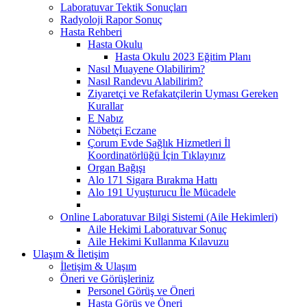
Laboratuvar Tektik Sonuçları
Radyoloji Rapor Sonuç
Hasta Rehberi
Hasta Okulu
Hasta Okulu 2023 Eğitim Planı
Nasıl Muayene Olabilirim?
Nasıl Randevu Alabilirim?
Ziyaretçi ve Refakatçilerin Uyması Gereken
Kurallar
E Nabız
Nöbetçi Eczane
Çorum Evde Sağlık Hizmetleri İl
Koordinatörlüğü İçin Tıklayınız
Organ Bağışı
Alo 171 Sigara Bırakma Hattı
Alo 191 Uyuşturucu İle Mücadele
Online Laboratuvar Bilgi Sistemi (Aile Hekimleri)
Aile Hekimi Laboratuvar Sonuç
Aile Hekimi Kullanma Kılavuzu
Ulaşım & İletişim
İletişim & Ulaşım
Öneri ve Görüşleriniz
Personel Görüş ve Öneri
Hasta Görüş ve Öneri