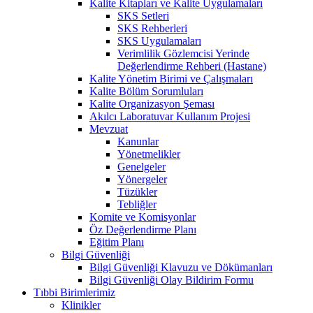
Kalite Kitapları ve Kalite Uygulamaları
SKS Setleri
SKS Rehberleri
SKS Uygulamaları
Verimlilik Gözlemcisi Yerinde
Değerlendirme Rehberi (Hastane)
Kalite Yönetim Birimi ve Çalışmaları
Kalite Bölüm Sorumluları
Kalite Organizasyon Şeması
Akılcı Laboratuvar Kullanım Projesi
Mevzuat
Kanunlar
Yönetmelikler
Genelgeler
Yönergeler
Tüzükler
Tebliğler
Komite ve Komisyonlar
Öz Değerlendirme Planı
Eğitim Planı
Bilgi Güvenliği
Bilgi Güvenliği Klavuzu ve Dökümanları
Bilgi Güvenliği Olay Bildirim Formu
Tıbbi Birimlerimiz
Klinikler