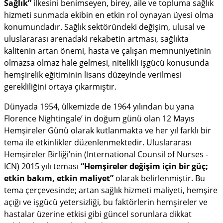
Sağlık”
ilkesini benimseyen, birey, aile ve topluma sağlık
hizmeti sunmada ekibin en etkin rol oynayan üyesi olma
konumundadır. Sağlık sektöründeki değişim, ulusal ve
uluslararası arenadaki rekabetin artması, sağlıkta
kalitenin artan önemi, hasta ve çalışan memnuniyetinin
olmazsa olmaz hale gelmesi, nitelikli işgücü konusunda
hemşirelik eğitiminin lisans düzeyinde verilmesi
gerekliliğini ortaya çıkarmıştır.
Dünyada 1954, ülkemizde de 1964 yılından bu yana
Florence Nightingale’ in doğum günü olan 12 Mayıs
Hemşireler Günü olarak kutlanmakta ve her yıl farklı bir
tema ile etkinlikler düzenlenmektedir. Uluslararası
Hemşireler Birliği’nin (International Counsil of Nurses -
ICN) 2015 yılı teması
“Hemşireler değişim için bir güç;
etkin bakım, etkin maliyet”
olarak belirlenmiştir. Bu
tema çerçevesinde; artan sağlık hizmeti maliyeti, hemşire
açığı ve işgücü yetersizliği, bu faktörlerin hemşireler ve
hastalar üzerine etkisi gibi güncel sorunlara dikkat