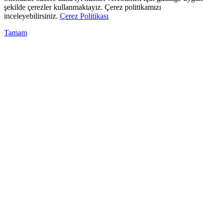
şekilde çerezler kullanmaktayız. Çerez politikamızı
inceleyebilirsiniz.
Çerez Politikası
Tamam