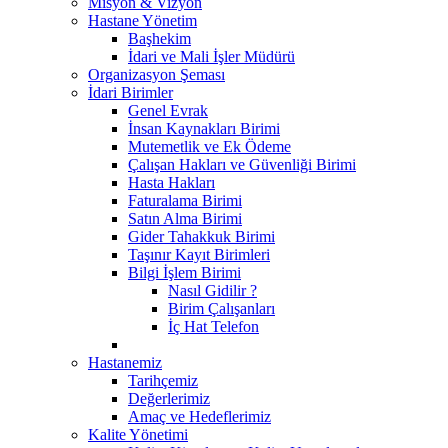
Misyon & Vizyon
Hastane Yönetim
Başhekim
İdari ve Mali İşler Müdürü
Organizasyon Şeması
İdari Birimler
Genel Evrak
İnsan Kaynakları Birimi
Mutemetlik ve Ek Ödeme
Çalışan Hakları ve Güvenliği Birimi
Hasta Hakları
Faturalama Birimi
Satın Alma Birimi
Gider Tahakkuk Birimi
Taşınır Kayıt Birimleri
Bilgi İşlem Birimi
Nasıl Gidilir ?
Birim Çalışanları
İç Hat Telefon
Hastanemiz
Tarihçemiz
Değerlerimiz
Amaç ve Hedeflerimiz
Kalite Yönetimi