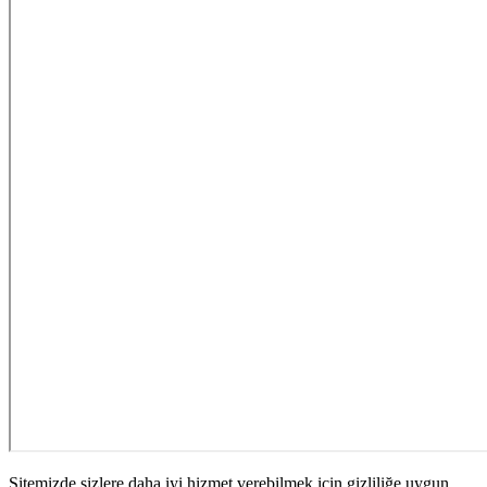
Sitemizde sizlere daha iyi hizmet verebilmek için gizliliğe uygun