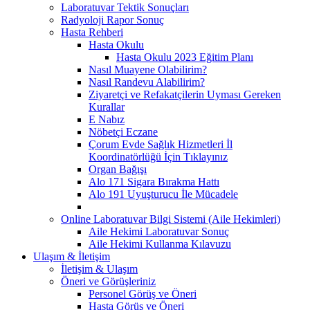
Laboratuvar Tektik Sonuçları
Radyoloji Rapor Sonuç
Hasta Rehberi
Hasta Okulu
Hasta Okulu 2023 Eğitim Planı
Nasıl Muayene Olabilirim?
Nasıl Randevu Alabilirim?
Ziyaretçi ve Refakatçilerin Uyması Gereken
Kurallar
E Nabız
Nöbetçi Eczane
Çorum Evde Sağlık Hizmetleri İl
Koordinatörlüğü İçin Tıklayınız
Organ Bağışı
Alo 171 Sigara Bırakma Hattı
Alo 191 Uyuşturucu İle Mücadele
Online Laboratuvar Bilgi Sistemi (Aile Hekimleri)
Aile Hekimi Laboratuvar Sonuç
Aile Hekimi Kullanma Kılavuzu
Ulaşım & İletişim
İletişim & Ulaşım
Öneri ve Görüşleriniz
Personel Görüş ve Öneri
Hasta Görüş ve Öneri