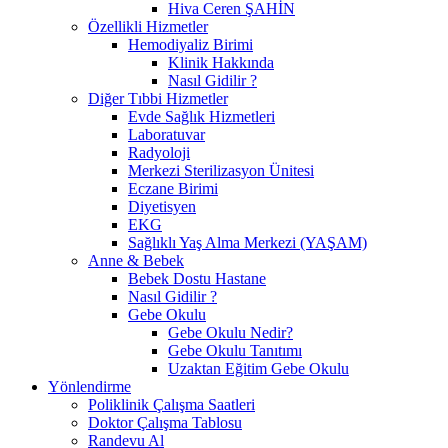
Hiva Ceren ŞAHİN
Özellikli Hizmetler
Hemodiyaliz Birimi
Klinik Hakkında
Nasıl Gidilir ?
Diğer Tıbbi Hizmetler
Evde Sağlık Hizmetleri
Laboratuvar
Radyoloji
Merkezi Sterilizasyon Ünitesi
Eczane Birimi
Diyetisyen
EKG
Sağlıklı Yaş Alma Merkezi (YAŞAM)
Anne & Bebek
Bebek Dostu Hastane
Nasıl Gidilir ?
Gebe Okulu
Gebe Okulu Nedir?
Gebe Okulu Tanıtımı
Uzaktan Eğitim Gebe Okulu
Yönlendirme
Poliklinik Çalışma Saatleri
Doktor Çalışma Tablosu
Randevu Al