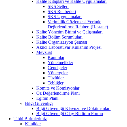
Kalite Kitapları ve Kalite Uygulamaları
SKS Setleri
SKS Rehberleri
SKS Uygulamaları
Verimlilik Gözlemcisi Yerinde
Değerlendirme Rehberi (Hastane)
Kalite Yönetim Birimi ve Çalışmaları
Kalite Bölüm Sorumluları
Kalite Organizasyon Şeması
Akılcı Laboratuvar Kullanım Projesi
Mevzuat
Kanunlar
Yönetmelikler
Genelgeler
Yönergeler
Tüzükler
Tebliğler
Komite ve Komisyonlar
Öz Değerlendirme Planı
Eğitim Planı
Bilgi Güvenliği
Bilgi Güvenliği Klavuzu ve Dökümanları
Bilgi Güvenliği Olay Bildirim Formu
Tıbbi Birimlerimiz
Klinikler