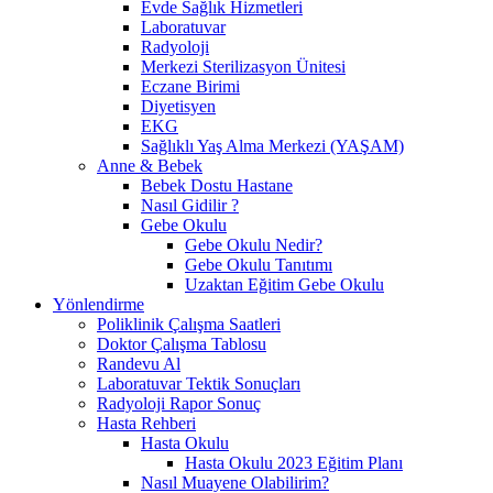
Evde Sağlık Hizmetleri
Laboratuvar
Radyoloji
Merkezi Sterilizasyon Ünitesi
Eczane Birimi
Diyetisyen
EKG
Sağlıklı Yaş Alma Merkezi (YAŞAM)
Anne & Bebek
Bebek Dostu Hastane
Nasıl Gidilir ?
Gebe Okulu
Gebe Okulu Nedir?
Gebe Okulu Tanıtımı
Uzaktan Eğitim Gebe Okulu
Yönlendirme
Poliklinik Çalışma Saatleri
Doktor Çalışma Tablosu
Randevu Al
Laboratuvar Tektik Sonuçları
Radyoloji Rapor Sonuç
Hasta Rehberi
Hasta Okulu
Hasta Okulu 2023 Eğitim Planı
Nasıl Muayene Olabilirim?