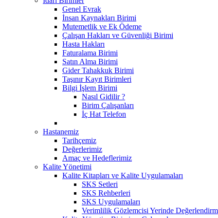
İdari Birimler
Genel Evrak
İnsan Kaynakları Birimi
Mutemetlik ve Ek Ödeme
Çalışan Hakları ve Güvenliği Birimi
Hasta Hakları
Faturalama Birimi
Satın Alma Birimi
Gider Tahakkuk Birimi
Taşınır Kayıt Birimleri
Bilgi İşlem Birimi
Nasıl Gidilir ?
Birim Çalışanları
İç Hat Telefon
Hastanemiz
Tarihçemiz
Değerlerimiz
Amaç ve Hedeflerimiz
Kalite Yönetimi
Kalite Kitapları ve Kalite Uygulamaları
SKS Setleri
SKS Rehberleri
SKS Uygulamaları
Verimlilik Gözlemcisi Yerinde Değerlendirm