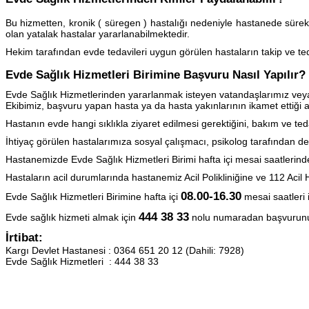
Bu hizmetten, kronik ( süregen ) hastalığı nedeniyle hastanede süre
olan yatalak hastalar yararlanabilmektedir.
Hekim tarafından evde tedavileri uygun görülen hastaların takip ve ted
Evde Sağlık Hizmetleri Birimine Başvuru Nasıl Yapılır?
Evde Sağlık Hizmetlerinden yararlanmak isteyen vatandaşlarımız veya y
Ekibimiz, başvuru yapan hasta ya da hasta yakınlarının ikamet ettiğ
Hastanın evde hangi sıklıkla ziyaret edilmesi gerektiğini, bakım ve te
İhtiyaç görülen hastalarımıza sosyal çalışmacı, psikolog tarafından 
Hastanemizde Evde Sağlık Hizmetleri Birimi hafta içi mesai saatlerind
Hastaların acil durumlarında hastanemiz Acil Polikliniğine ve 112 Acil 
08.00-16.30
Evde Sağlık Hizmetleri Birimine hafta içi
mesai saatleri i
444 38 33
Evde sağlık hizmeti almak için
nolu numaradan başvurunuz
İrtibat:
Kargı Devlet Hastanesi : 0364 651 20 12 (Dahili: 7928)
Evde Sağlık Hizmetleri : 444 38 33