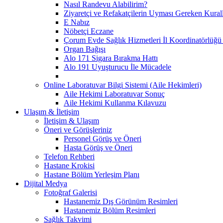
Nasıl Randevu Alabilirim?
Ziyaretçi ve Refakatçilerin Uyması Gereken Kural
E Nabız
Nöbetçi Eczane
Çorum Evde Sağlık Hizmetleri İl Koordinatörlüğü 
Organ Bağışı
Alo 171 Sigara Bırakma Hattı
Alo 191 Uyuşturucu İle Mücadele
Online Laboratuvar Bilgi Sistemi (Aile Hekimleri)
Aile Hekimi Laboratuvar Sonuç
Aile Hekimi Kullanma Kılavuzu
Ulaşım & İletişim
İletişim & Ulaşım
Öneri ve Görüşleriniz
Personel Görüş ve Öneri
Hasta Görüş ve Öneri
Telefon Rehberi
Hastane Krokisi
Hastane Bölüm Yerleşim Planı
Dijital Medya
Fotoğraf Galerisi
Hastanemiz Dış Görünüm Resimleri
Hastanemiz Bölüm Resimleri
Sağlık Takvimi