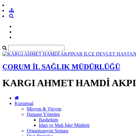
ÇORUM İL SAĞLIK MÜDÜRLÜĞÜ
KARGI AHMET HAMDİ AKPI
Kurumsal
Misyon & Vizyon
Hastane Yönetim
Başhekim
İdari ve Mali İşler Müdürü
Organizasyon Şeması