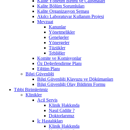
Kalite Yönetim Birimi ve Çalışmaları
Kalite Bölüm Sorumluları
Kalite Organizasyon Şeması
Akılcı Laboratuvar Kullanım Projesi
Mevzuat
Kanunlar
Yönetmelikler
Genelgeler
Yönergeler
Tüzükler
Tebliğler
Komite ve Komisyonlar
Öz Değerlendirme Planı
Eğitim Planı
Bilgi Güvenliği
Bilgi Güvenliği Klavuzu ve Dökümanları
Bilgi Güvenliği Olay Bildirim Formu
Tıbbi Birimlerimiz
Klinikler
Acil Servis
Klinik Hakkında
Nasıl Gidilir ?
Doktorlarımız
İç Hastalıkları
Klinik Hakkında